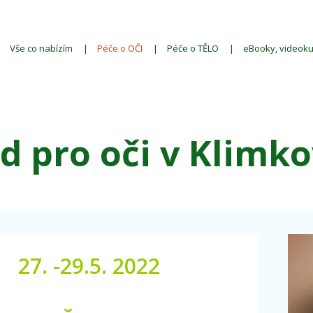
Vše co nabízím
Péče o OČI
Péče o TĚLO
eBooky, videoku
d pro oči v Klimko
 -29.5. 2022