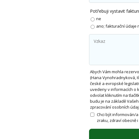
Potřebuji vystavit faktu
ne
ano; fakturační údaje 
Abych Vám mohla rezervov
(Hana Vynohradnyková, IČ
české a evropské legislativ
uvedeny v informacích o ku
odvolat kliknutím na tlač
budu je na základě Vašeho
zpracování osobních údaj
Chci být informován/a
zraku, zdraví obecně i 