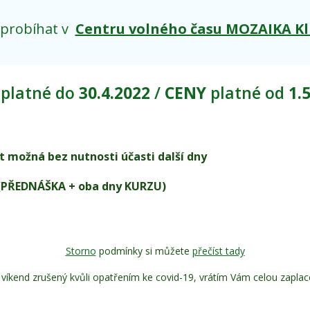
 probíhat v
Centru volného času MOZAIKA Kl
Y
platné do
30.4.2022
/
CENY
platné od
1.5
účast možná bez nutnosti účasti další dny
neděle (PŘEDNÁŠKA + oba dny KURZU) 2.90
Storno
podmínky si můžete
přečíst tady
víkend zrušený kvůli opatřením ke covid-19, vrátím Vám celou zaplac