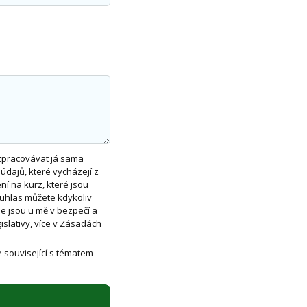
zpracovávat já sama
dajů, které vycházejí z
ení na kurz, které jsou
souhlas můžete kdykoliv
e jsou u mě v bezpečí a
slativy, více v Zásadách
 související s tématem