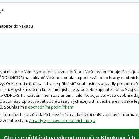
ru*
napište do vzkazu
at místo na Vámi vybraném kurzu, potřebuji Vaše osobní údaje. Budu je 
O 74640372) na základě Vašeho souhlasu podle zásad ochrany osobních ú
y. Odkliknutím tlačítka "chci se přihlásit" souhlasíte s pravidly pro přihláš
rzu. Abyste místo na kurzu měli jisté, je zapotřebí zaplatit zálohu. Svůj 
ítko ODHLÁSIT v každém mém zaslaném mailu. Nebojte se, Vaše osobní údaj
 souhlasu zpracovávat podle zásad vycházejících z české a evropské legi
ů. Souhlasím s
obchodními podmínkami
 o termínech kurzů v dalších sezónách a dostávat další zajímavé informace
životního stylu.
Zásady zpracování osobních údajů
Chci se přihlásit na víkend pro oči v Klimkovicích