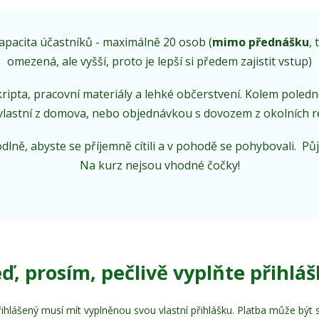
pacita účastníků - maximálně 20 osob (
mimo přednášku
, 
omezená, ale vyšší, proto je lepší si předem zajistit vstup)
ripta, pracovní materiály a lehké občerstvení. Kolem poled
vlastní z domova, nebo objednávkou s dovozem z okolních re
dlně, abyste se příjemně cítili a v pohodě se pohybovali. P
Na kurz nejsou vhodné čočky!
ď, prosím, pečlivě vyplňte přihlá
ihlášený musí mít vyplněnou svou vlastní přihlášku. Platba může být 