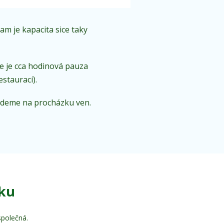
tam je kapacita sice taky
ne je cca hodinová pauza
staurací).
ůjdeme na procházku ven.
šku
společná.