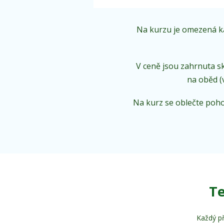
Na kurzu je omezená ka
V ceně jsou zahrnuta sk
na oběd (
Na kurz se oblečte poho
Te
Každý př