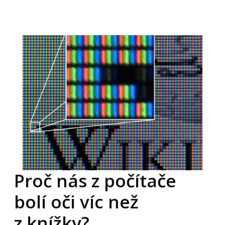
Proč nás z počítače
bolí oči víc než
z knížky?