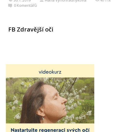
30.1. 2019
Hana Vynohradnyková
4711x
0
Komentářů
FB Zdravější oči