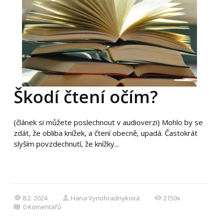
Škodí čtení očím?
(článek si můžete poslechnout v audioverzi) Mohlo by se
zdát, že obliba knížek, a čtení obecně, upadá. Častokrát
slyším povzdechnutí, že knížky...
8.2. 2024
Hana Vynohradnyková
2150x
0
Komentářů