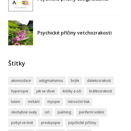
Psychické příčiny vetchozrakosti
Štítky
akomodace
astigmatismus
brýle
dalekozrakost
hyperopie
jak se dívat
knížky a oči
krátkozrakost
lutein
mrkání
myopie
nitrooční tlak
okohybné svaly
oči
palming
periferní vidění
pobyt ve tmě
presbyopie
psychické příčiny