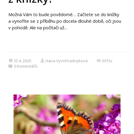
Možná Vám to bude povědomé… Začtete se do knížky
a vynoříte se z příběhu po docela dlouhé době, oči jsou
v pohodě. Ale na počítači už...
25.4. 2020
Hana Vynohradnyková
3015x
0
Komentářů