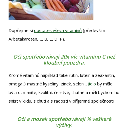
Dopřejme si
dostatek všech vitamínů
(především
A/betakaroten, C, B, E, D, P).
Oči spotřebovávají 20x víc vitamínu C než
kloubní pouzdra.
Kromě vitamínů například také rutin, lutein a zeaxantin,
omega 3 mastné kyseliny, zinek, selen…
Jídlo
by mělo
být rozmanité, kvalitní, čerstvé, chutné a měli bychom ho
sníst v klidu, s chutí a s radostí v příjemné společnosti.
Oči a mozek spotřebovávají ¼ veškeré
výživy.