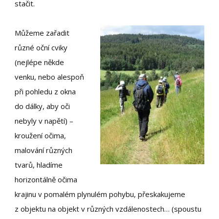
stačit.
Můžeme zařadit
různé oční cviky
(nejlépe někde
venku, nebo alespoň
při pohledu z okna
do dálky, aby oči
nebyly v napětí) –
kroužení očima,
malování různých
tvarů, hladíme
horizontálně očima
krajinu v pomalém plynulém pohybu, přeskakujeme
z objektu na objekt v různých vzdálenostech… (spoustu