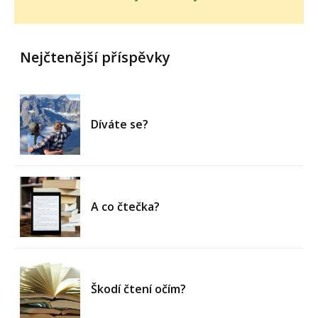
Nejčtenější příspěvky
Díváte se?
A co čtečka?
Škodí čtení očím?