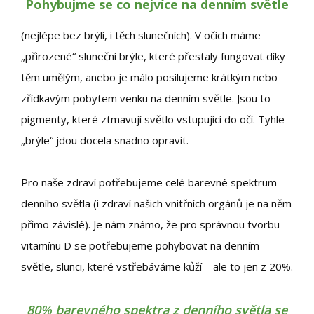
Pohybujme se co nejvíce na denním světle
(nejlépe bez brýlí, i těch slunečních). V očích máme
„přirozené“ sluneční brýle, které přestaly fungovat díky
těm umělým, anebo je málo posilujeme krátkým nebo
zřídkavým pobytem venku na denním světle. Jsou to
pigmenty, které ztmavují světlo vstupující do očí. Tyhle
„brýle“ jdou docela snadno opravit.
Pro naše zdraví potřebujeme celé barevné spektrum
denního světla (i zdraví našich vnitřních orgánů je na něm
přímo závislé). Je nám známo, že pro správnou tvorbu
vitamínu D se potřebujeme pohybovat na denním
světle, slunci, které vstřebáváme kůží – ale to jen z 20%.
80% barevného spektra z denního světla se