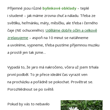
Příjemné jsou různé
bylinkové obklady
– teplé
i studené – jak máme zrovna chuť a náladu. Třeba ze
světlíku, heřmánku, máty, měsíčku, ale třeba i černého
čaje (NE ochuceného).
Uděláme dobře očím a celkově
zrelaxujeme
– aspoň na 10 minut se natáhneme
a uvolníme, vypneme, třeba pustíme příjemnou muziku
a prostě jen tak jsme…
Vypadá to, že jaro má nakročeno, včera už jsem trhala
první podběl. To je přece ideální čas vyrazit ven
na procházku a pořádně se pokochat. Provětrat se.
Porozhlédnout se po světě.
Pokud by vás to nebavilo