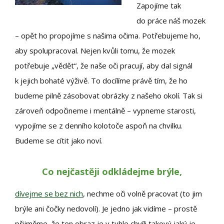
Zapojíme tak
do práce náš mozek
– opět ho propojíme s našima očima. Potřebujeme ho,
aby spolupracoval. Nejen kvůli tomu, že mozek
potřebuje „vědět“, že naše oči pracují, aby dal signál
k jejich bohaté výživě. To docílíme právě tím, že ho
budeme pilně zásobovat obrázky z našeho okolí. Tak si
zároveň odpočineme i mentálně – vypneme starosti,
vypojíme se z denního kolotoče aspoň na chvilku.
Budeme se cítit jako noví.
Co nejčastěji odkládejme brýle,
dívejme se bez nich
, nechme oči volně pracovat (to jim
brýle ani čočky nedovolí). Je jedno jak vidíme – prostě
přijměme, že ten obraz je v tuhle chvíli takový jaký je.