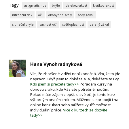
Tagy:
astigmatismus
brýle
dalekozrakost
krátkozrakost
nitrooční tlak
oči
okohybné svaly
šedý zákal
sluneční brýle
suchost očí
světloplachost
zelený zákal
Hana Vynohradnyková
Vím, že zhoršené vidění není konečná. Vím, že to jde
napravit. Když jsem to dokázala já, dokážete to i vy.
Kdo jsem si přečtete tady>>
Pořádám kurzy na
obnovu zraku, kde Vás vše potřebné naučím.
Pokud máte zájem zlepšit si své oči, je tento kurz
výborným prvním krokem. Můžeme se propojit i na
online konzultaci nebo můžete využít možnost
individuální práce.
Více o kurzech se dozvíte
tady>>