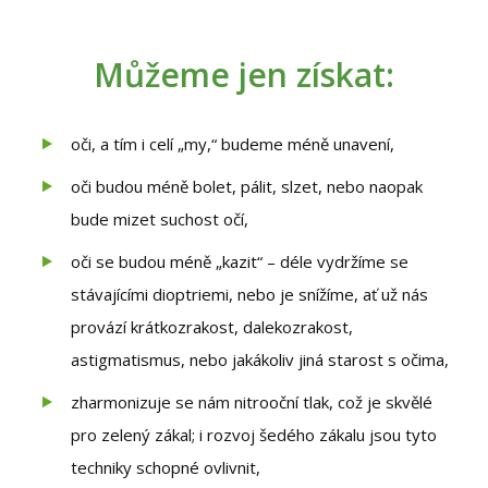
Můžeme jen získat:
oči, a tím i celí „my,“ budeme méně unavení,
oči budou méně bolet, pálit, slzet, nebo naopak
bude mizet suchost očí,
oči se budou méně „kazit“ – déle vydržíme se
stávajícími dioptriemi, nebo je snížíme, ať už nás
provází krátkozrakost, dalekozrakost,
astigmatismus, nebo jakákoliv jiná starost s očima,
zharmonizuje se nám nitrooční tlak, což je skvělé
pro zelený zákal; i rozvoj šedého zákalu jsou tyto
techniky schopné ovlivnit,