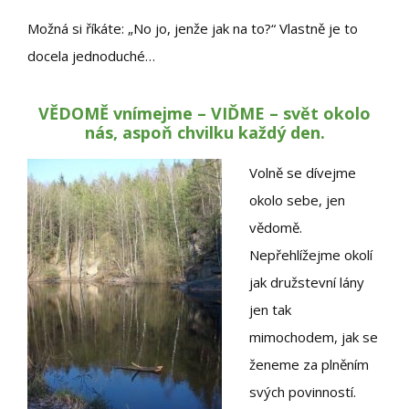
Možná si říkáte: „No jo, jenže jak na to?“ Vlastně je to
docela jednoduché…
VĚDOMĚ vnímejme –
VIĎME
– svět okolo
nás, aspoň chvilku každý den.
Volně se dívejme
okolo sebe, jen
vědomě.
Nepřehlížejme okolí
jak družstevní lány
jen tak
mimochodem, jak se
ženeme za plněním
svých povinností.