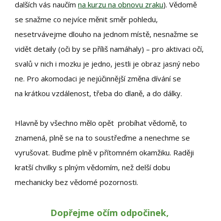
dalších vás naučím
na kurzu na obnovu zraku
). Vědomě
se snažme co nejvíce měnit směr pohledu,
nesetrvávejme dlouho na jednom místě, nesnažme se
vidět detaily (oči by se příliš namáhaly) – pro aktivaci očí,
svalů v nich i mozku je jedno, jestli je obraz jasný nebo
ne. Pro akomodaci je nejúčinnější změna dívání se
na krátkou vzdálenost, třeba do dlaně, a do dálky.
Hlavně by všechno mělo opět probíhat vědomě, to
znamená, plně se na to soustřeďme a nenechme se
vyrušovat. Buďme plně v přítomném okamžiku. Raději
kratší chvilky s plným vědomím, než delší dobu
mechanicky bez vědomé pozornosti.
Dopřejme očím odpočinek,