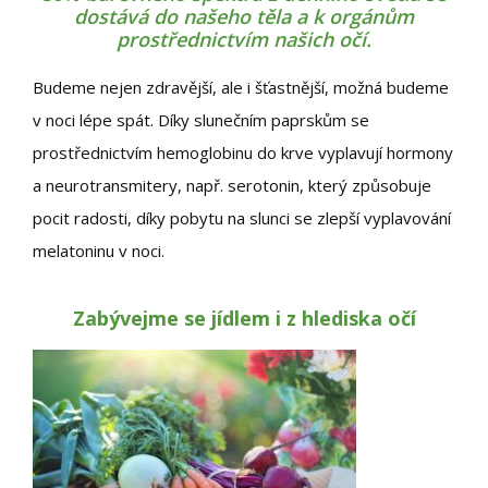
dostává do našeho těla a k orgánům
prostřednictvím našich očí.
Budeme nejen zdravější, ale i šťastnější, možná budeme
v noci lépe spát. Díky slunečním paprskům se
prostřednictvím hemoglobinu do krve vyplavují hormony
a neurotransmitery, např. serotonin, který způsobuje
pocit radosti, díky pobytu na slunci se zlepší vyplavování
melatoninu v noci.
Zabývejme se jídlem i z hlediska očí